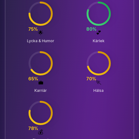
75
%
80
%
🌟
💕
Lycka & Humor
Kärlek
65
%
70
%
💼
🏃
Karriär
Hälsa
78
%
💰