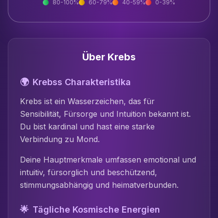
80-100%
60-79%
40-59%
0-39%
Über
Krebs
🌍
Krebs
s Charakteristika
Krebs
ist
ein Wasserzeichen, das für
Sensibilität, Fürsorge und Intuition bekannt ist
.
Du bist
kardinal
und hast eine starke
Verbindung zu
Mond
.
Deine Hauptmerkmale umfassen
emotional und
intuitiv, fürsorglich und beschützend,
stimmungsabhängig und heimatverbunden
.
🌟
Tägliche Kosmische Energien