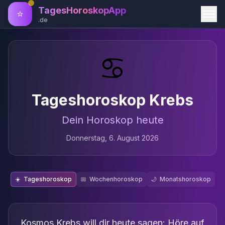
TagesHoroskopApp
⭐
.de
♋
Tageshoroskop
Krebs
Dein Horoskop heute
Donnerstag, 6. August 2026
☀️
Tageshoroskop
📅
Wochenhoroskop
🌙
Monatshoroskop
Kosmos Krebs will dir heute sagen: Höre auf