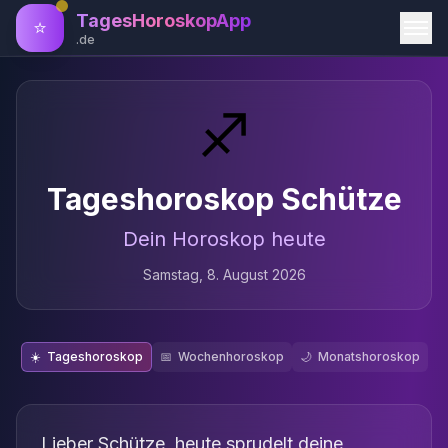
TagesHoroskopApp
⭐
.de
♐
Tageshoroskop
Schütze
Dein Horoskop heute
Samstag, 8. August 2026
☀️
Tageshoroskop
📅
Wochenhoroskop
🌙
Monatshoroskop
Lieber Schütze, heute sprudelt deine