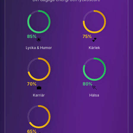
85
%
75
%
🌟
💕
Lycka & Humor
Kärlek
70
%
80
%
💼
🏃
Karriär
Hälsa
65
%