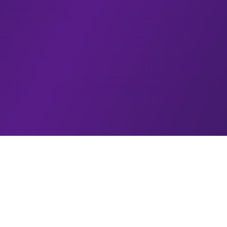
TagesHoroskopApp
⭐
.de