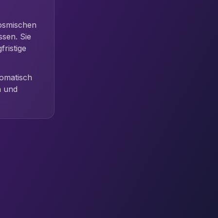
osmischen
ssen. Sie
fristige
omatisch
n und